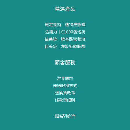
要注意鐵質攝取？原因一：生理期會增加鐵質流失女性從青春期開
精選產品
始，多數人會經歷規律的生理週期。每個月的生理期間，都可能伴
隨一定程度的鐵質流失，因此日常飲食中更需要留意鐵質來源是否
充足。這也是為什麼許多女性會特別關注補鐵相關營養資訊。 原因
鐵定養顏｜植物液態鐵
二：懷孕與哺乳期間營養需求提高懷孕與哺乳是女性人生中營養需
活護力｜C1000發泡錠
求明顯增加的階段。除了維持自身營養狀態外，也需要支持身體在
佳美胺｜胺基酸營養液
特殊生理時期的需求，因此更需要重視均衡飲食與礦物質攝取。 原
佳美盛｜左旋麩醯胺酸
因三：節食與減重習慣較普遍許多女性有控制體重或飲食管理的習
慣。如果長期減少食物攝取量、偏食或採取較嚴格的飲食方式，可
顧客服務
能降低鐵質攝取機會。因此在規劃健康飲食時，也應兼顧鐵質等重
要營養素。 原因四：植物性飲食人口增加近年來，越來越多女性選
常見問題
擇：素食蔬食彈性蔬食地中海飲食植物性飲食雖然有許多優點，但
運送服務方式
也需要特別留意鐵質來源是否充足。 不同年齡階段女性的鐵質需求
退換貨政策
青春期女性青春期是快速成長的重要階段。除了身高體重變化外，
條款與細則
也開始面臨生理期帶來的營養需求改變。因此均衡攝取鐵質十分重
要。 育齡女性20至45歲左右的女性，通常是最常關注補鐵議題的族
聯絡我們
群。原因包括：工作壓力大作息不規律外食比例高生理期影響因此
更需要建立良好的飲食習慣。 孕期與哺乳期女性此階段營養需求提