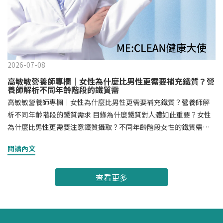
2026-07-08
高敏敏營養師專欄｜女性為什麼比男性更需要補充鐵質？營
養師解析不同年齡階段的鐵質需
高敏敏營養師專欄｜女性為什麼比男性更需要補充鐵質？營養師解
析不同年齡階段的鐵質需求 目錄為什麼鐵質對人體如此重要？女性
為什麼比男性更需要注意鐵質攝取？不同年齡階段女性的鐵質需求
哪些徵兆可能提醒你該注意鐵質攝取？女性補鐵吃什麼？植物鐵成
閱讀內文
為現代女性的新選擇如何提升鐵質利用率？常見問題 FAQ結論 為什
麼鐵質對人體如此重要？鐵是人體必需礦物質之一，參與氧氣運
查看更多
輸、能量代謝以及維持正常生理機能。人體中的鐵大多存在於血紅
素中，負責將氧氣運送至全身組織，因此均衡攝取鐵質是日常營養
管理的重要環節。雖然每個人都需要鐵質，但女性在許多人生階段
中，對鐵質的需求與關注度往往高於男性。 女性為什麼比男性更需