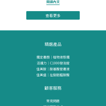
閱讀內文
為現代女性的新選擇如何提升鐵質利用率？常見問題 FAQ結論 為什
麼鐵質對人體如此重要？鐵是人體必需礦物質之一，參與氧氣運
查看更多
輸、能量代謝以及維持正常生理機能。人體中的鐵大多存在於血紅
素中，負責將氧氣運送至全身組織，因此均衡攝取鐵質是日常營養
管理的重要環節。雖然每個人都需要鐵質，但女性在許多人生階段
中，對鐵質的需求與關注度往往高於男性。 女性為什麼比男性更需
要注意鐵質攝取？原因一：生理期會增加鐵質流失女性從青春期開
精選產品
始，多數人會經歷規律的生理週期。每個月的生理期間，都可能伴
隨一定程度的鐵質流失，因此日常飲食中更需要留意鐵質來源是否
充足。這也是為什麼許多女性會特別關注補鐵相關營養資訊。 原因
鐵定養顏｜植物液態鐵
二：懷孕與哺乳期間營養需求提高懷孕與哺乳是女性人生中營養需
活護力｜C1000發泡錠
求明顯增加的階段。除了維持自身營養狀態外，也需要支持身體在
佳美胺｜胺基酸營養液
特殊生理時期的需求，因此更需要重視均衡飲食與礦物質攝取。 原
佳美盛｜左旋麩醯胺酸
因三：節食與減重習慣較普遍許多女性有控制體重或飲食管理的習
慣。如果長期減少食物攝取量、偏食或採取較嚴格的飲食方式，可
顧客服務
能降低鐵質攝取機會。因此在規劃健康飲食時，也應兼顧鐵質等重
要營養素。 原因四：植物性飲食人口增加近年來，越來越多女性選
常見問題
擇：素食蔬食彈性蔬食地中海飲食植物性飲食雖然有許多優點，但