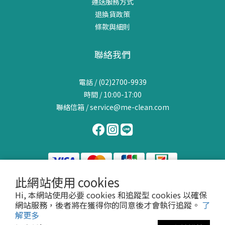
運送服務方式
也需要特別留意鐵質來源是否充足。 不同年齡階段女性的鐵質需求
退換貨政策
青春期女性青春期是快速成長的重要階段。除了身高體重變化外，
條款與細則
也開始面臨生理期帶來的營養需求改變。因此均衡攝取鐵質十分重
要。 育齡女性20至45歲左右的女性，通常是最常關注補鐵議題的族
聯絡我們
群。原因包括：工作壓力大作息不規律外食比例高生理期影響因此
更需要建立良好的飲食習慣。 孕期與哺乳期女性此階段營養需求提
電話 / (02)2700-9939
高，建議依照專業醫療人員或營養師建議進行營養規劃。 熟齡女性
時間 / 10:00-17:00
進入40歲後，許多女性開始更加重視健康管理與日常保養。除了膠
聯絡信箱 / service@me-clean.com
原蛋白、鈣質與蛋白質之外，鐵質也是均衡營養的重要一環。 哪些
徵兆可能提醒你該注意鐵質攝取？每個人的身體狀況不同，但如果
經常出現以下情況，可以檢視日常飲食是否均衡：經常感到疲勞精
神不佳容易分心手腳冰冷氣色較差飲食不均衡長期外食若對自身營
養狀況有疑問，建議尋求專業醫療或營養諮詢。 女性補鐵吃什麼？
動物性鐵來源常見食物包括：牛肉豬肉雞肉蛤蜊牡蠣 植物鐵來源常
此網站使用 cookies
見食物包括：黑芝麻紅豆黑豆黃豆菠菜紅莧菜南瓜子紫菜 植物鐵成
Hi, 本網站使用必要 cookies 和追蹤型 cookies 以確保
為現代女性的新選擇近年來，「植物鐵」逐漸受到女性族群關注。
網站服務，後者將在獲得你的同意後才會執行追蹤。
了
除了符合植物性飲食趨勢之外，也讓消費者在選擇鐵質來源時擁有
2026 ME:CLEAN 佳美生醫 @ 台北市大安區新生南路143巷9號（辦公室/非門市）統
解更多
更多元的選擇。其中，咖哩葉（Curry Leaf）近年逐漸受到營養市場
一編號：00043779