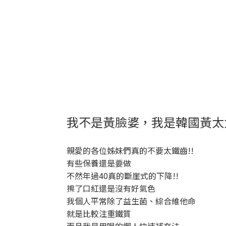
我不是黃臉婆，我是韓國黃太
親愛的各位姊妹們真的不要太鐵齒!!
有些保養還是要做
不然年過40真的斷崖式的下降!!
擦了口紅還是沒有好氣色
我個人平常除了益生菌、綜合維他命
就是比較注重鐵質