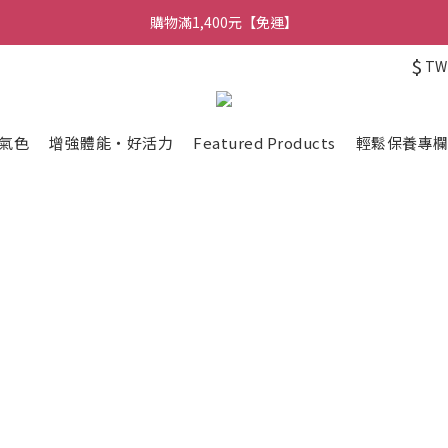
購物滿1,400元【免運】
$
TW
氣色
增強體能・好活力
Featured Products
輕鬆保養專