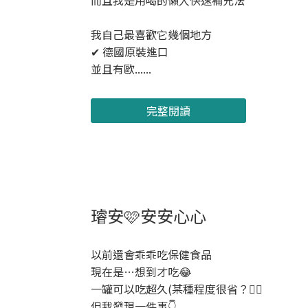
而且我是用喝的懶人快速補充法
我自己最喜歡它幾個地方
✔ 德國原裝進口
並且有歐......
完整閱讀
璿安🩷安安心心
以前還會乖乖吃保健食品
現在是…想到才吃😂
一罐可以吃超久(某種程度很省？🤦‍♀️
但我發現一件事👇