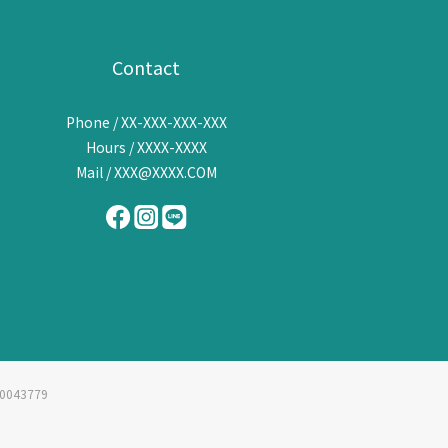
Contact
Phone / XX-XXX-XXX-XXX
Hours / XXXX-XXXX
Mail / XXX@XXXX.COM
043779