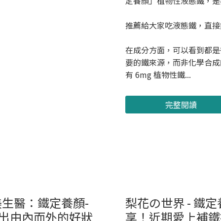
定養顏」植物性液態鐵，
推薦給大家吃液態鐵，直接
在成分方面，可以看到都是
要的鐵來源，而非化學合成的
有 6mg 植物性鐵...
完整閱讀
美生醫：鐵定養顏-
梨花の世界 - 鐵
出由內而外的好狀
享！近期愛上補鐵