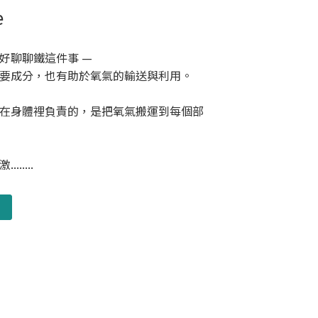
e
好聊聊鐵這件事 —
要成分，也有助於氧氣的輸送與利用。
在身體裡負責的，是把氧氣搬運到每個部
.....