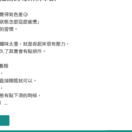
覺得氣色差🥲
狀態怎麼這麼疲憊」
的習慣。
鐵味太重，就是吞起來很有壓力，
久了其實會有點排斥。
養顏
，
直接開瓶就可以。
，
態有點下滑的時候，
..