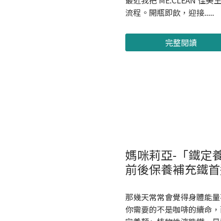
最近我把 ME:CLEAN 
流程。開瓶即飲，迎接.....
完整閱讀
媽咪莉亞-「鐵定
前後保養補充鐵首
那幾天常常會覺得身體能量
你需要的不是咖啡的續命，