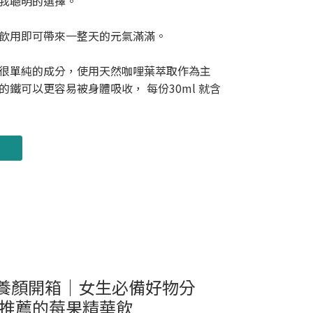
是我聰明的選擇。
飲用即可帶來一整天的元氣滿滿。
很單純的成分，使用天然咖哩葉萃取作為主
鐵可以更容易被身體吸收， 每份30ml 就含
定養顏開箱｜女生必備好物分
推薦的莓果精華飲