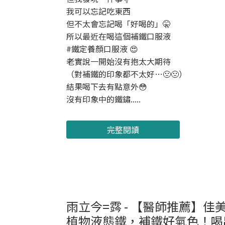
我可以忘記吃東西
但不太會忘記喝「好喝的」🤫
所以最近在喝這個補鐵口服液
#鐵定養顏口服液 😍
老實說一開始沒有抱太大期待
（對補鐵的印象都不太好…🤢🤢）
結果喝下去有點意外😳
沒有印象中的鐵鏽.....
完整閱讀
雨立今=霠 - 【醫師推薦】佳
植物液態鐵，補鐵好氣色！喝