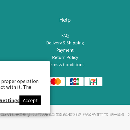
Help
FAQ
Delivery & Shipping
Payment
Return Policy
Terms & Conditions
s proper operation
ct with it. The
Settings
Accept
ME:CLEAN 佳美生醫 @ 台北市大安區新生南路143巷9號（辦公室/非門市）統一編號：00