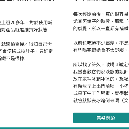
每次經期前後，真的很容易
尤其照鏡子的時候，那種「
上班20多年，對於使用輔
的感覺，所以一直都有補鐵
選對產品就能維持好狀態
以前也吃過不少鐵劑，不是
，就醫檢查後才得知自己需
有些喝完胃還會不太舒服，
了會便秘或拉肚子，只好定
不是很棒...
所以找了許久，改喝 #鐵定
我蠻喜歡它們家液態的設計
放在家裡冰箱冰冰的，想喝
有時候早上出門前喝一小杯
或是下午工作累累、覺得狀
就會默默去冰箱倒來喝（笑）.
完整閱讀