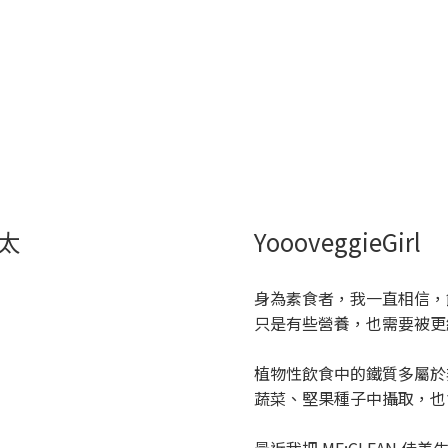
太
YoooveggieGirl
身為素食者，我一直相信，
只是有些營養，也需要被更
植物性飲食中的鐵質多屬於
蔬菜、堅果種子中攝取，也