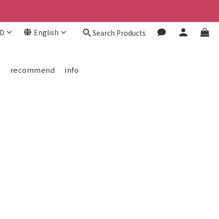
D
English
Search Products
欄
recommend
info