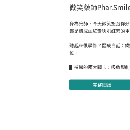
微笑藥師Phar.Smil
身為藥師，今天微笑想跟你好
鐵是構成血紅素與肌紅素的重
聽起來很學術？翻成白話：鐵
位。
▌補鐵的兩大關卡：吸收與刺激...
完整閱讀