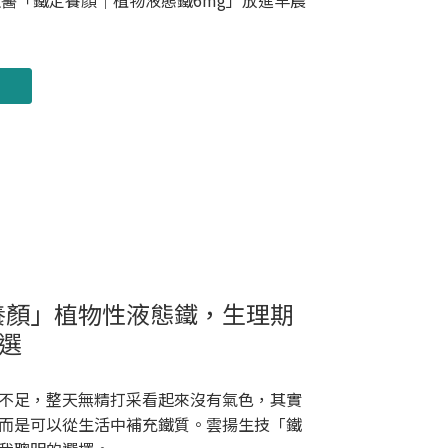
佳美生醫「鐵定養顏｜植物液態鐵6mg」放進早晨
養顏」植物性液態鐵，生理期
選
不足，整天無精打采看起來沒有氣色，其實
而是可以從生活中補充鐵質。雲揚生技「鐵