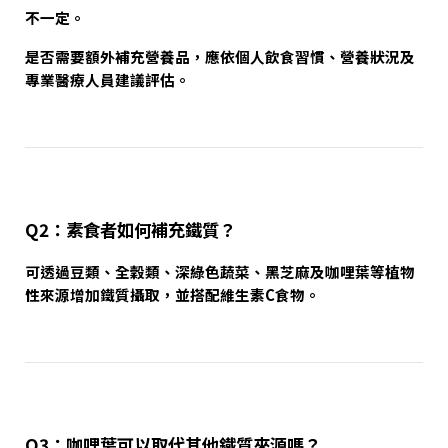
不一定。
是否需要額外補充營養品，應依個人飲食習慣、營養狀況及
專業醫療人員建議評估。
Q2：素食者如何補充鐵質？
可透過豆類、全穀類、深綠色蔬菜、黑芝麻及咖哩葉等植物
性來源增加鐵質攝取，並搭配維生素C食物。
Q3：咖哩葉可以取代其他鐵質來源嗎？