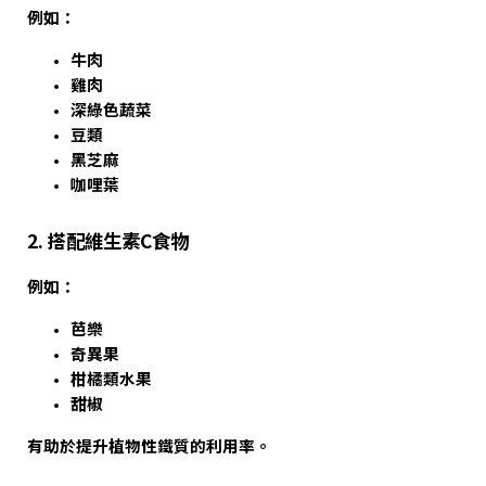
例如：
牛肉
雞肉
深綠色蔬菜
豆類
黑芝麻
咖哩葉
2. 搭配維生素C食物
例如：
芭樂
奇異果
柑橘類水果
甜椒
有助於提升植物性鐵質的利用率。