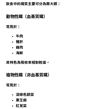
飲食中的鐵質主要可分為兩大類：
動物性鐵（血基質鐵）
常見於：
牛肉
豬肝
雞肉
海鮮
其特色為吸收率相對較高。
植物性鐵（非血基質鐵）
常見於：
深綠色蔬菜
黑芝麻
紅莧菜